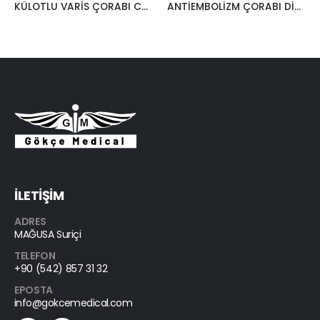
KÜLOTLU VARİS ÇORABI CCL2 22-34MMHG KREM
ANTİEMBOLİZM ÇORABI DİZ ALTI
İLETİŞİM
ADRES
MAĞUSA Suriçi
TELEFON
+90 (542) 857 31 32
EPOSTA
info@gokcemedical.com