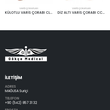
VARIS ÇORAPLARI
SEYAHAT ÜRÜNLERİ
,
VARIS ÇORAPLARI
DİZ ALTI VARİS ÇORABI CCL1 18-22MMHG KREM
SEYAHAT ÇORABI
İLETİŞİM
ADRES
MAĞUSA Suriçi
TELEFON
+90 (542) 857 31 32