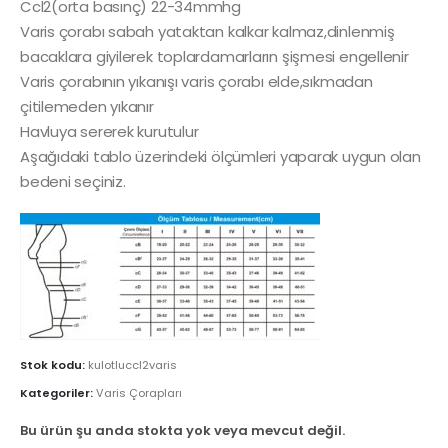
Ccl2(orta basınç) 22-34mmhg
Varis çorabı sabah yataktan kalkar kalmaz,dinlenmiş
bacaklara giyilerek toplardamarların şişmesi engellenir
Varis çorabının yıkanışı varis çorabı elde,sıkmadan
çitilemeden yıkanır
Havluya sererek kurutulur
Aşağıdaki tablo üzerindeki ölçümleri yaparak uygun olan
bedeni seçiniz.
Stok kodu:
kulotluccl2varis
Kategoriler:
Varis Çorapları
Bu ürün şu anda stokta yok veya mevcut değil.