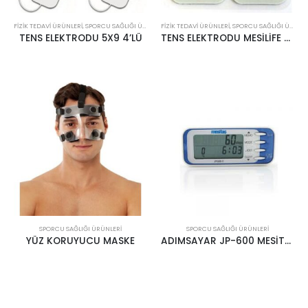
FIZIK TEDAVI ÜRÜNLERI
,
SPORCU SAĞLIĞI ÜRÜNLERI
FIZIK TEDAVI ÜRÜNLERI
,
TEDAVI ÜRÜNLERI
,
SPORCU SAĞLIĞI ÜRÜNLERI
TENS ELEKTRODU 5X9 4’LÜ
TENS ELEKTRODU MESİLİFE 2 Lİ 4×8
SPORCU SAĞLIĞI ÜRÜNLERI
SPORCU SAĞLIĞI ÜRÜNLERI
YÜZ KORUYUCU MASKE
ADIMSAYAR JP-600 MESİTAŞ PEDOMETRE