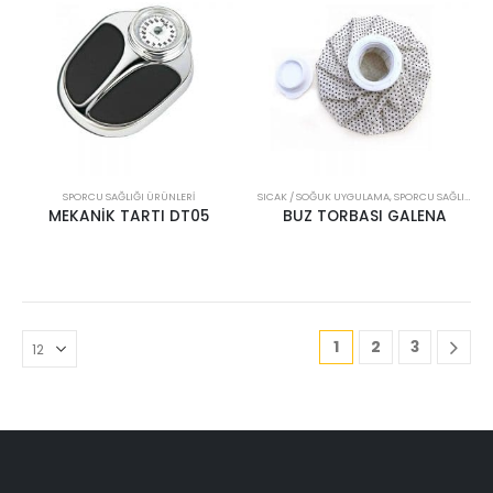
SPORCU SAĞLIĞI ÜRÜNLERI
SICAK / SOĞUK UYGULAMA
,
SPORCU SAĞLIĞI ÜRÜNLERI
MEKANİK TARTI DT05
BUZ TORBASI GALENA
1
2
3