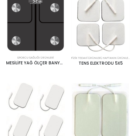
SPORCU SAĞLIĞI ÜRÜNLERI
FIZIK TEDAVI ÜRÜNLERI
,
HAFTANIN ÜRÜNLERI
,
SP
MESİLİFE YAĞ ÖLÇER BANYO BASKÜLÜ FG1921LB
TENS ELEKTRODU 5X5