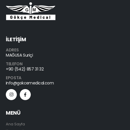
İLETİŞİM
ADRES
MAĞUSA Suriçi
TELEFON
+90 (542) 857 31 32
EPOSTA
info@gokcemedical.com
MENÜ
Ana Sayfa