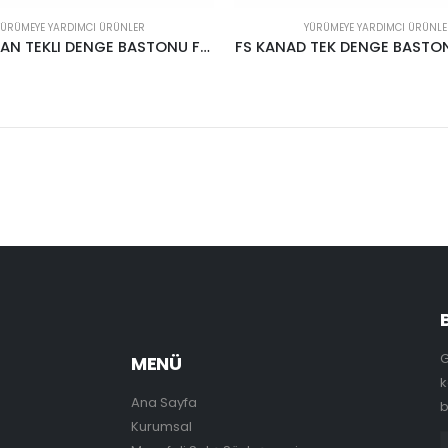
YÜRÜMEYE YARDIMCI ÜRÜNLER
YÜRÜMEYE YARDIMCI ÜRÜNLE
FS KANADIAN TEKLI DENGE BASTONU FS 923L
FS KANAD TEK DENGE BASTON
G
MENÜ
k
Ana Sayfa
b
Kurumsal