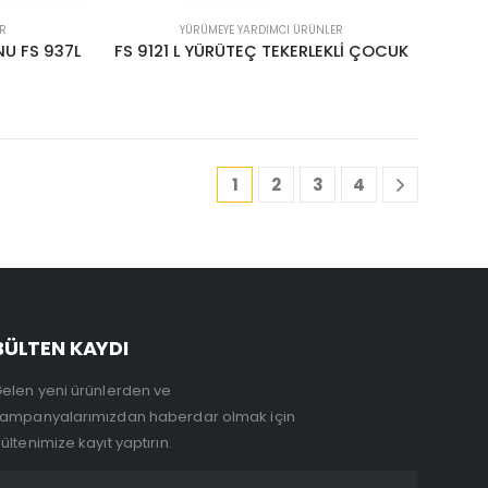
R
YÜRÜMEYE YARDIMCI ÜRÜNLER
U FS 937L
FS 9121 L YÜRÜTEÇ TEKERLEKLİ ÇOCUK
1
2
3
4
BÜLTEN KAYDI
elen yeni ürünlerden ve
ampanyalarımızdan haberdar olmak için
ültenimize kayıt yaptırın.