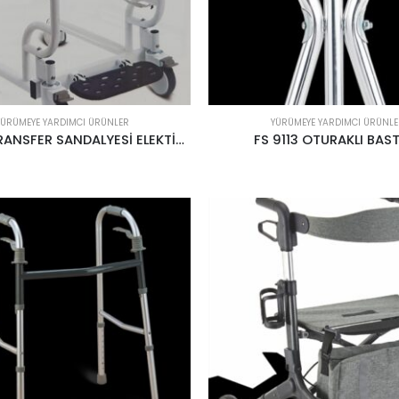
YÜRÜMEYE YARDIMCI ÜRÜNLER
YÜRÜMEYE YARDIMCI ÜRÜNLE
FS 5772 TRANSFER SANDALYESİ ELEKTİRİKLİ
FS 9113 OTURAKLI BAS