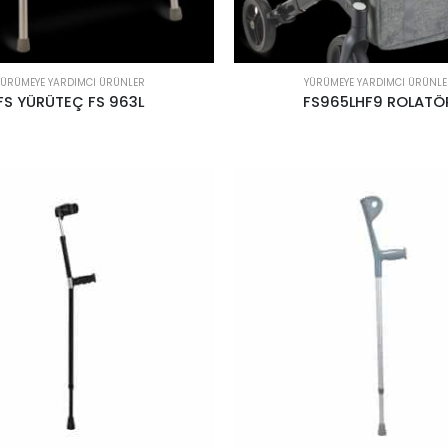
YÜRÜMEYE YARDIMCI ÜRÜNLER
YÜRÜMEYE YARDIMCI ÜRÜNLE
FS YÜRÜTEÇ FS 963L
FS965LHF9 ROLATÖ