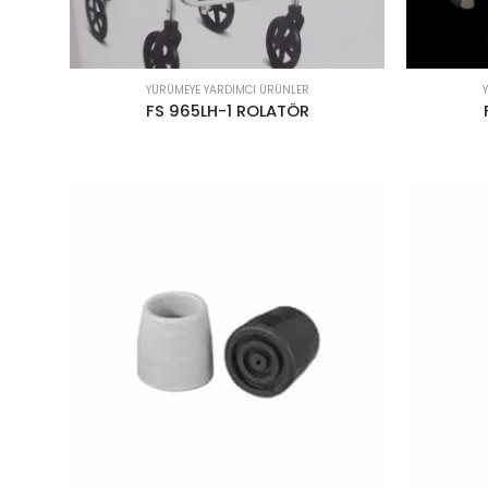
YÜRÜMEYE YARDIMCI ÜRÜNLER
FS 965LH-1 ROLATÖR