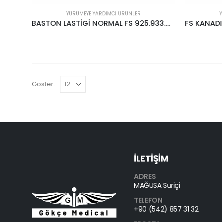
YÜRÜMEYE YARDIMCI ÜRÜNLER
BASTON LASTİGİ NORMAL FS 925.933.937 İÇN
Göster:
İLETİŞİM
ADRES
MAĞUSA Suriçi
TELEFON
+90 (542) 857 31 32