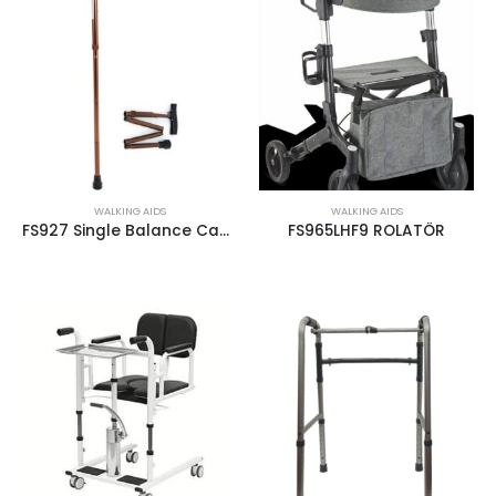
WALKING AIDS
WALKING AIDS
FS927 Single Balance Cane Foldable
FS965LHF9 ROLATÖR