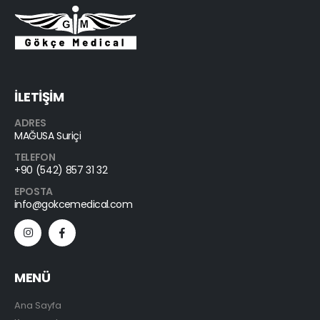
İLETİŞİM
ADRES
MAĞUSA Suriçi
TELEFON
+90 (542) 857 31 32
EPOSTA
info@gokcemedical.com
MENÜ
Ana Sayfa