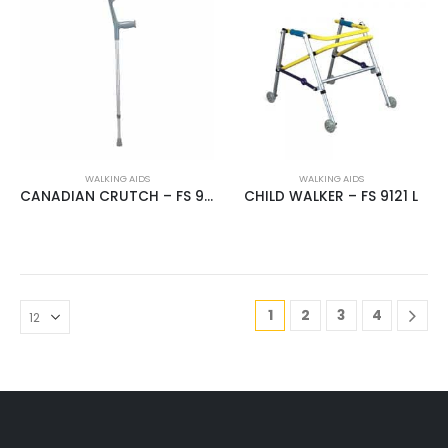
WALKING AIDS
WALKING AIDS
CANADIAN CRUTCH – FS 937
CHILD WALKER – FS 9121 L
1
2
3
4