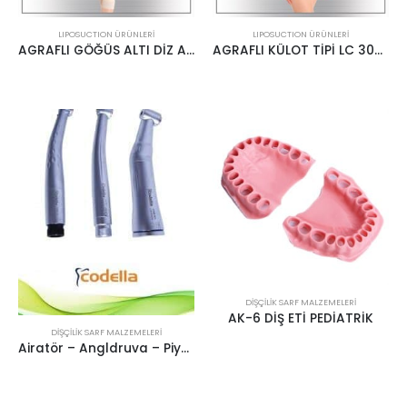
LIPOSUCTION ÜRÜNLERİ
LIPOSUCTION ÜRÜNLERİ
AGRAFLI GÖĞÜS ALTI DİZ ALTI LC 300 LİPOCASE
AGRAFLI KÜLOT TİPİ LC 302 LİPOCASE
DIŞÇILIK SARF MALZEMELERI
AK-6 DİŞ ETİ PEDİATRİK
DIŞÇILIK SARF MALZEMELERI
Airatör – Angldruva – Piyasemen Codella