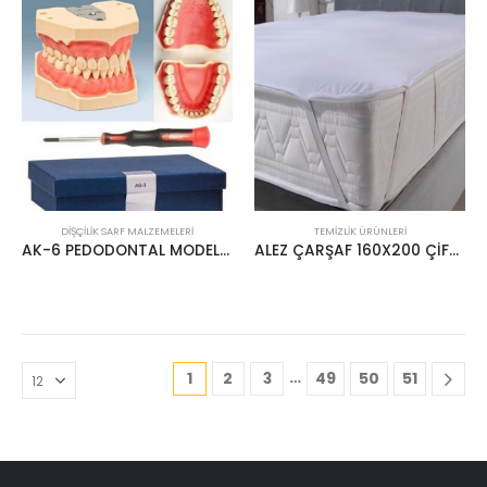
DIŞÇILIK SARF MALZEMELERI
TEMIZLIK ÜRÜNLERI
AK-6 PEDODONTAL MODEL FRASACO
ALEZ ÇARŞAF 160X200 ÇİFT KİŞİLİK
…
1
2
3
49
50
51