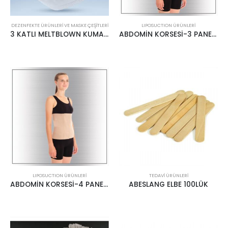
DEZENFEKTE ÜRÜNLERI VE MASKE ÇEŞITLERI
LIPOSUCTION ÜRÜNLERİ
3 KATLI MELTBLOWN KUMAŞLI CERRAHİ MASKE 50’LİK
ABDOMİN KORSESİ-3 PANELLİ LC 420 LİPOCASE
LIPOSUCTION ÜRÜNLERİ
TEDAVI ÜRÜNLERI
ABDOMİN KORSESİ-4 PANELLİ LC 421 LİPOCASE
ABESLANG ELBE 100LÜK