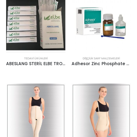
TEDAVI ÜRÜNLERI
DIŞÇILIK SARF MALZEMELERI
ABESLANG STERİL ELBE TROF 100’LÜ
Adhesor Zinc Phosphate Cement