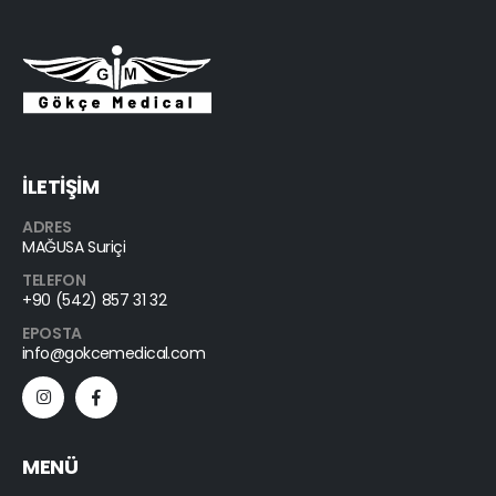
İLETİŞİM
ADRES
MAĞUSA Suriçi
TELEFON
+90 (542) 857 31 32
EPOSTA
info@gokcemedical.com
MENÜ