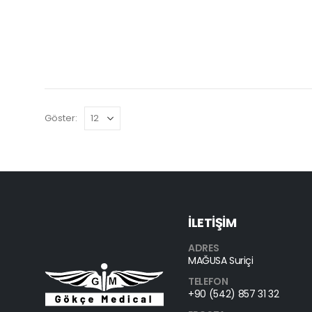
Göster:
İLETİŞİM
ADRES
MAĞUSA Suriçi
TELEFON
+90 (542) 857 31 32