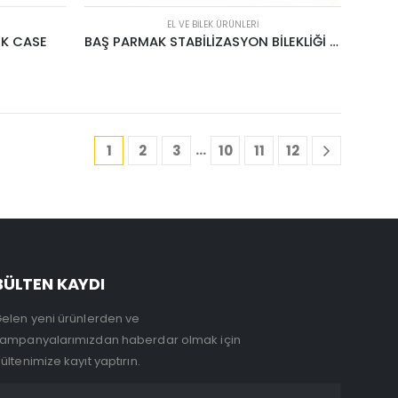
EL VE BILEK ÜRÜNLERI
IK CASE
BAŞ PARMAK STABİLİZASYON BİLEKLİĞİ KB433
…
1
2
3
10
11
12
BÜLTEN KAYDI
elen yeni ürünlerden ve
ampanyalarımızdan haberdar olmak için
ültenimize kayıt yaptırın.