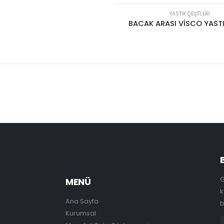
YASTIK ÇEŞITLERI
BACAK ARASI VİSCO YAST
G
MENÜ
k
Ana Sayfa
b
Kurumsal