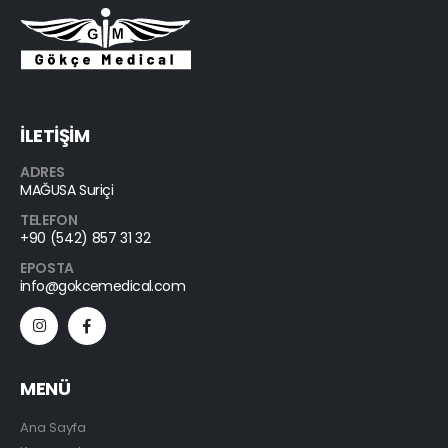
İLETİŞİM
ADRES
MAĞUSA Suriçi
TELEFON
+90 (542) 857 31 32
EPOSTA
info@gokcemedical.com
MENÜ
Ana Sayfa