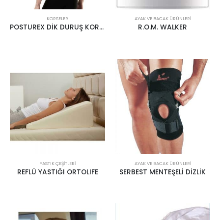
KORSELER
AYAK VE BACAK ÜRÜNLERI
POSTUREX DİK DURUŞ KORSESİ
R.O.M. WALKER
YASTIK ÇEŞITLERI
AYAK VE BACAK ÜRÜNLERI
REFLÜ YASTIĞI ORTOLIFE
SERBEST MENTEŞELİ DİZLİK