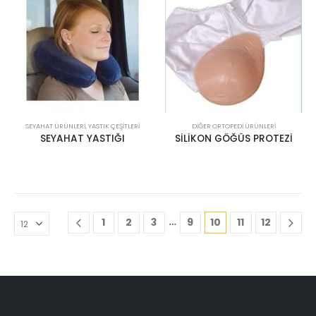
SEYAHAT ÜRÜNLERİ
,
YASTIK ÇEŞITLERI
DIĞER ORTOPEDI ÜRÜNLERI
SEYAHAT YASTIĞI
SİLİKON GÖĞÜS PROTEZİ
…
1
2
3
9
10
11
12