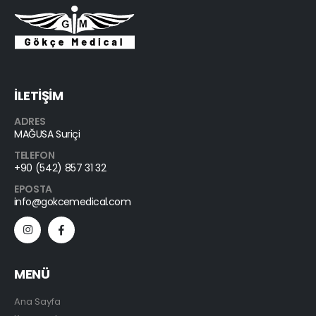
İLETİŞİM
ADRES
MAĞUSA Suriçi
TELEFON
+90 (542) 857 31 32
EPOSTA
info@gokcemedical.com
MENÜ
Ana Sayfa