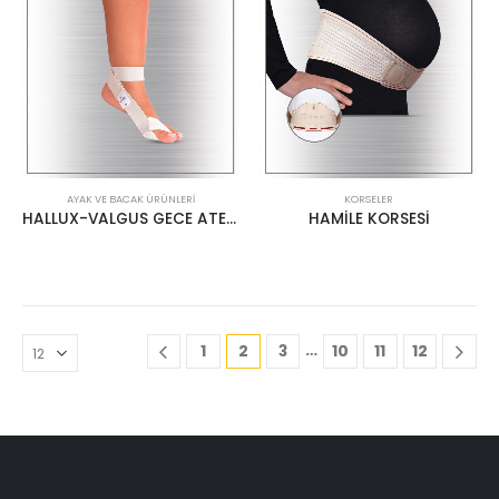
AYAK VE BACAK ÜRÜNLERI
KORSELER
HALLUX-VALGUS GECE ATELİ BANDAJI
HAMİLE KORSESİ
…
1
2
3
10
11
12