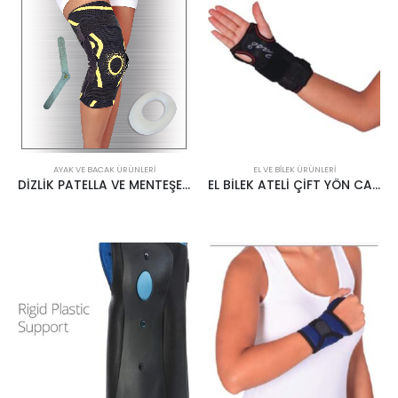
AYAK VE BACAK ÜRÜNLERI
EL VE BILEK ÜRÜNLERI
DİZLİK PATELLA VE MENTEŞELİ KB711
EL BİLEK ATELİ ÇİFT YÖN CASE