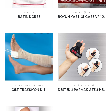
KORSELER
YASTIK ÇEŞITLERI
BATIN KORSE
BOYUN YASTIĞI CASE VP 1001
AYAK VE BACAK ÜRÜNLERI
EL VE BILEK ÜRÜNLERI
CİLT TRAKSİYON KİTİ
DESTEKLİ PARMAK ATELİ HB 5301