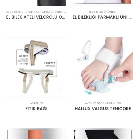
EL VE BILEK ÜRÜNLERI
,
ORTOPEDI ÜRÜNLERI
,
UNCATEGORIZED
EL VE BILEK ÜRÜNLERI
EL BİLEK ATELİ VELCROLU OSSUR EXOFORM
EL BİLEKLİĞİ PARMAKLI UNİ CASE
KORSELER
AYAK VE BACAK ÜRÜNLERI
FITIK BAĞI
HALLUX VALGUS TENICORE