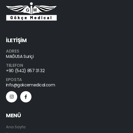
İLETİŞİM
ADRES
MAĞUSA Suriçi
TELEFON
+90 (542) 857 31 32
EPOSTA
info@gokcemedical.com
MENÜ
Ana Sayfa