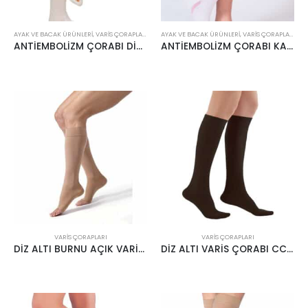
AYAK VE BACAK ÜRÜNLERI
,
VARIS ÇORAPLARI
AYAK VE BACAK ÜRÜNLERI
,
VARIS ÇORAPLARI
ANTİEMBOLİZM ÇORABI DİZ ALTI
ANTİEMBOLİZM ÇORABI KASIK BOYU
VARIS ÇORAPLARI
VARIS ÇORAPLARI
DİZ ALTI BURNU AÇIK VARİS ÇORABI KREM
DİZ ALTI VARİS ÇORABI CCL1 18-22MMHG SİYAH