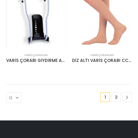
VARIS ÇORAPLARI
VARIS ÇORAPLARI
VARİS ÇORABI GİYDİRME APARATI CASE
DİZ ALTI VARİS ÇORABI CCL1 18-22MMHG KREM
1
2