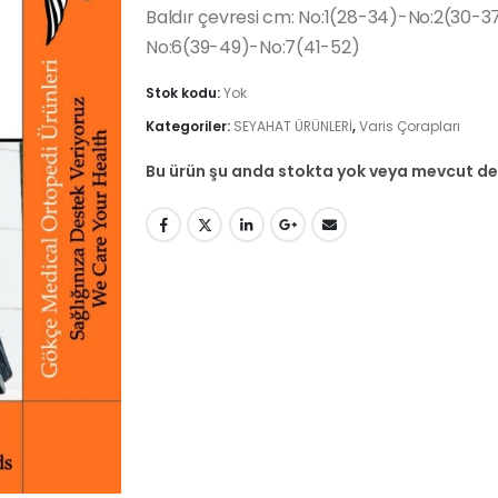
Baldır çevresi cm: No:1(28-34)-No:2(30
No:6(39-49)-No:7(41-52)
Stok kodu:
Yok
Kategoriler:
SEYAHAT ÜRÜNLERİ
,
Varis Çorapları
Bu ürün şu anda stokta yok veya mevcut değ