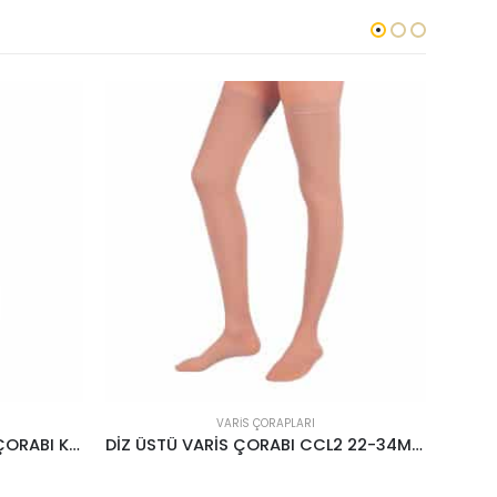
VARIS ÇORAPLARI
DİZ ÜSTÜ BURNU AÇIK VARİS ÇORABI KREM
DİZ ÜSTÜ VARİS ÇORABI CCL2 22-34MMHG KREM