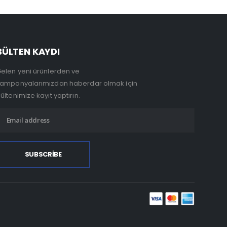
BÜLTEN KAYDI
elen yeni ürünlerden ve
ampanyalarımızdan haberdar olmak için
ültenimize kayıt yaptırın.