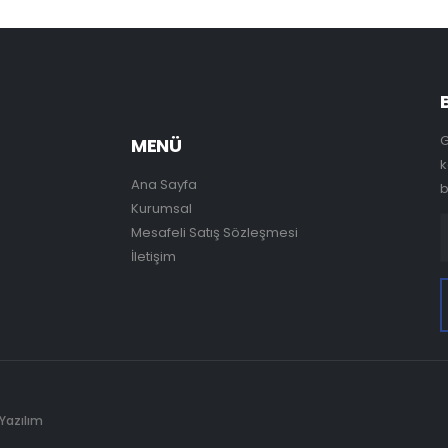
G
MENÜ
k
Ana Sayfa
b
Kurumsal
Mesafeli Satış Sözleşmesi
İletişim
 Yazılım