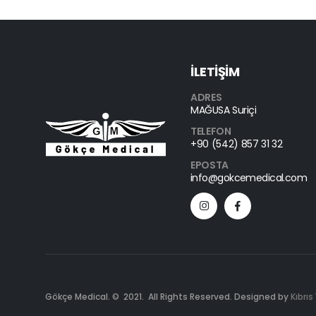
İLETİŞİM
ADRES
MAĞUSA Suriçi
TELEFON
+90 (542) 857 31 32
EPOSTA
info@gokcemedical.com
Gökçe Medical. © 2021. All Rights Reserved. Designed by
Kıbrıs