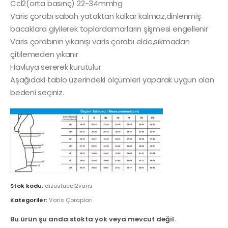
Ccl2(orta basınç) 22-34mmhg
Varis çorabı sabah yataktan kalkar kalmaz,dinlenmiş
bacaklara giyilerek toplardamarların şişmesi engellenir
Varis çorabının yıkanışı varis çorabı elde,sıkmadan
çitilemeden yıkanır
Havluya sererek kurutulur
Aşağıdaki tablo üzerindeki ölçümleri yaparak uygun olan
bedeni seçiniz.
Stok kodu:
dizustuccl2varis
Kategoriler:
Varis Çorapları
Bu ürün şu anda stokta yok veya mevcut değil.