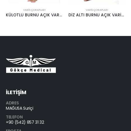
VARIS ÇORAPLARI
VARIS ÇORAPLARI
DİZ ALTI BURNU AÇIK VARİS ÇORABI KREM
DİZ ALTI VARİS ÇORABI CCL2 22-34MMHG KREM
İLETİŞİM
ADRES
MAĞUSA Suriçi
TELEFON
+90 (542) 857 31 32