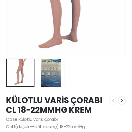
KÜLOTLU VARİS ÇORABI
CL 18-22MMHG KREM
Case külotlu varis çorabı
Ccl 1(düşük-Hafif basınç) 18-22mmHg