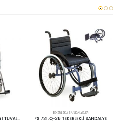
TEKERLEKLI SANDALYELER
ANDALYE
FS TEKERLEKLİ SANDALYE FS 902C-46
F