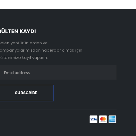
BÜLTEN KAYDI
elen yeni ürünlerden ve
ampanyalarımızdan haberdar olmak için
ültenimize kayıt yaptırın.