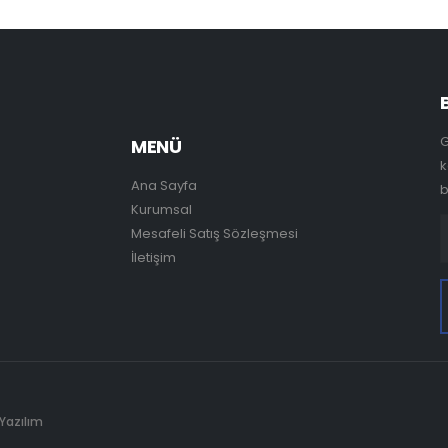
G
MENÜ
k
Ana Sayfa
b
Kurumsal
Mesafeli Satış Sözleşmesi
İletişim
 Yazılım