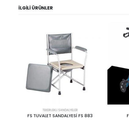
İLGILI ÜRÜNLER
TEKERLEKLI SANDALYELER
83
FS 966LH-B ROLATÖR