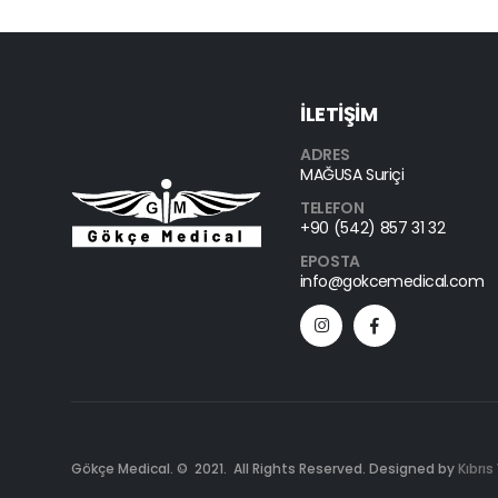
İLETİŞİM
ADRES
MAĞUSA Suriçi
TELEFON
+90 (542) 857 31 32
EPOSTA
info@gokcemedical.com
Gökçe Medical. © 2021. All Rights Reserved. Designed by
Kıbrıs