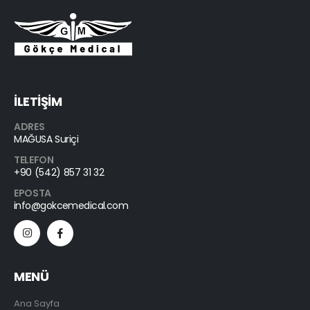
İLETİŞİM
ADRES
MAĞUSA Suriçi
TELEFON
+90 (542) 857 31 32
EPOSTA
info@gokcemedical.com
MENÜ
Ana Sayfa