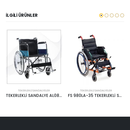
İLGILI ÜRÜNLER
TEKERLEKLI SANDALYELER
TEKERLEKLI SANDALYELER
 CASE
FS 980LA-35 TEKERLEKLİ SANDALYE ÇOCUK
FS 954LGC TEKERLEKLİ SANDALYE