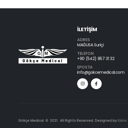
İLETİŞİM
ADRES
MAĞUSA Suriçi
TELEFON
+90 (542) 857 31 32
EPOSTA
info@gokcemedical.com
Gökçe Medical. © 2021. All Rights Reserved. Designed by
Kıbrıs