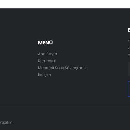
G
MENÜ
k
Ana Sayfa
b
Kurumsal
Mesafeli Satış Sözleşmesi
İletişim
 Yazılım