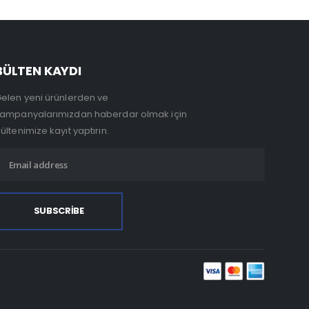
BÜLTEN KAYDI
elen yeni ürünlerden ve
ampanyalarımızdan haberdar olmak için
ültenimize kayıt yaptırın.