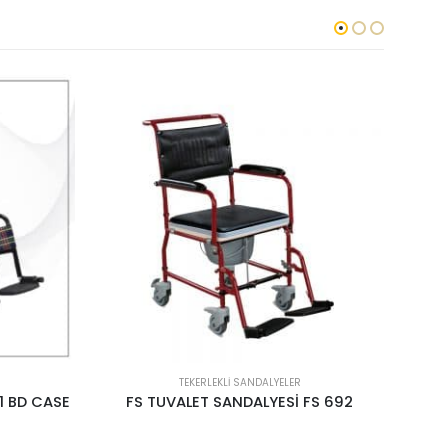
TEKERLEKLI SANDALYELER
FS 692
FS 723LQF1-36 TEKERLEKLİ SANDALYE
F