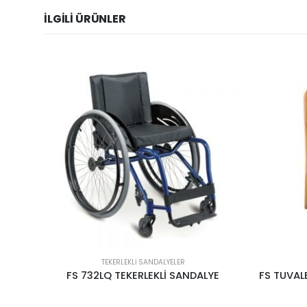
İLGILI ÜRÜNLER
TEKERLEKLI SANDALYELER
YE
FS TUVALET SANDALYESİ FS 892 AHŞAP
FS TU