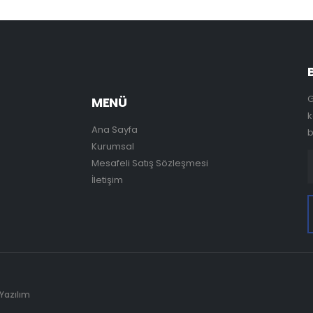
G
MENÜ
k
Ana Sayfa
b
Kurumsal
Mesafeli Satış Sözleşmesi
İletişim
 Yazılım