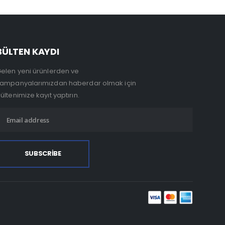
BÜLTEN KAYDI
elen yeni ürünlerden ve
ampanyalarımızdan haberdar olmak için
ültenimize kayıt yaptırın.