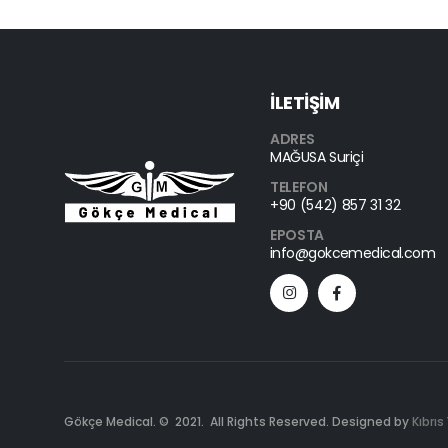
İLETİŞİM
ADRES
MAĞUSA Suriçi
TELEFON
+90 (542) 857 31 32
EPOSTA
info@gokcemedical.com
Gökçe Medical. © 2021. All Rights Reserved. Designed by
Kıbrıs