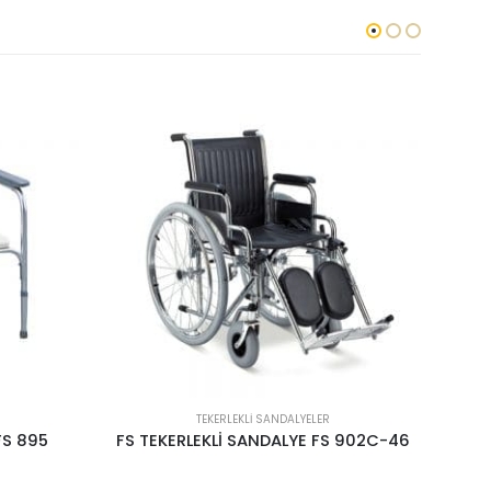
TEKERLEKLI SANDALYELER
 902C-46
FS 959LQ TEKERLEKLİ SANDALYE
FS T