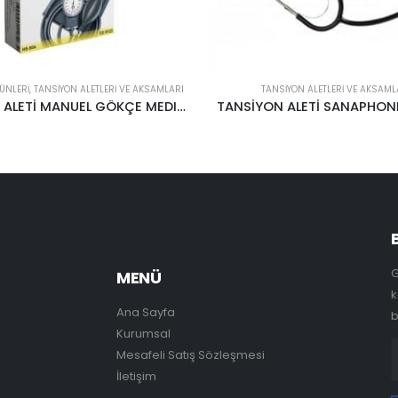
ÜNLERI
,
TANSIYON ALETLERI VE AKSAMLARI
TANSIYON ALETLERI VE AKSAML
TANSİYON ALETİ MANUEL GÖKÇE MEDICAL
TANSİYON ALETİ SANAPHONE
G
MENÜ
k
Ana Sayfa
b
Kurumsal
Mesafeli Satış Sözleşmesi
İletişim