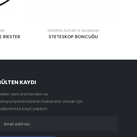
ARI
TANSIYON ALETLERI VE AKSAMLARI
 RİESTER
STETESKOP BONCUĞU
BÜLTEN KAYDI
elen yeni ürünlerden ve
ampanyalarımızdan haberdar olmak için
ültenimize kayıt yaptırın.