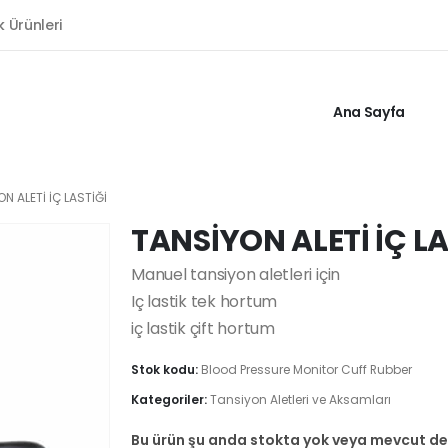
k Ürünleri
Ana Sayfa
N ALETİ İÇ LASTİĞİ
TANSİYON ALETİ İÇ LA
Manuel tansiyon aletleri için
Iç lastik tek hortum
iç lastik çift hortum
Stok kodu:
Blood Pressure Monitor Cuff Rubber
Kategoriler:
Tansiyon Aletleri ve Aksamları
Bu ürün şu anda stokta yok veya mevcut değ