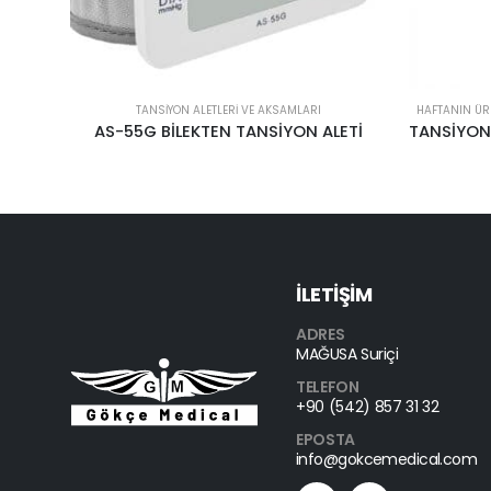
TANSIYON ALETLERI VE AKSAMLARI
HAFTANIN ÜR
MESİLİFE ARM-30 G2 KOLDAN TANSİYON ALETİ
AS-55G BİLEKTEN TANSİYON ALETİ
İLETİŞİM
ADRES
MAĞUSA Suriçi
TELEFON
+90 (542) 857 31 32
EPOSTA
info@gokcemedical.com