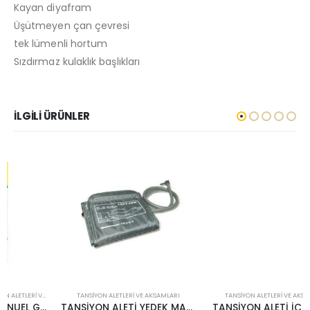
Kayan diyafram
Üşütmeyen çan çevresi
tek lümenli hortum
Sızdırmaz kulaklık başlıkları
İLGILI ÜRÜNLER
TANSIYON ALETLERI VE AKSAMLARI
TANSIYON ALETLERI VE AKSAMLARI
TANSİYON ALETİ YEDEK MANŞET
TANSİYON ALETİ İÇ LASTİĞİ