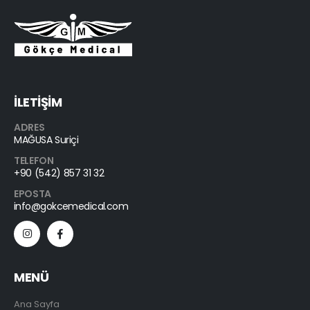
İLETİŞİM
ADRES
MAĞUSA Suriçi
TELEFON
+90 (542) 857 31 32
EPOSTA
info@gokcemedical.com
MENÜ
Ana Sayfa