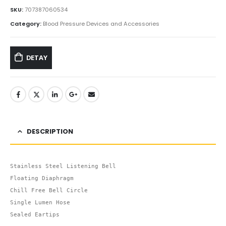
SKU:
707387060534
Category:
Blood Pressure Devices and Accessories
DETAY
DESCRIPTION
Stainless Steel Listening Bell

Floating Diaphragm

Chill Free Bell Circle

Single Lumen Hose

Sealed Eartips