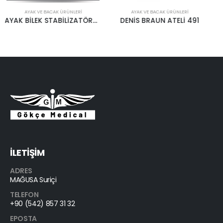
AYAK VE BACAK ÜRÜNLERI
AYAK VE BACAK ÜRÜNLERI
DENİS BRAUN ATELİ 491
ALÇI TERLİĞİ
İLETİŞİM
ADRES
MAĞUSA Suriçi
TELEFON
+90 (542) 857 31 32
EPOSTA