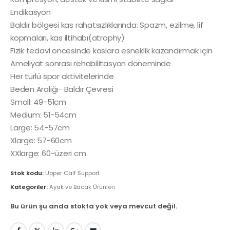
Endikasyon
Baldır bölgesi kas rahatsızlıklarında: Spazm, ezilme, lif
kopmaları, kas iltihabı(atrophy)
Fizik tedavi öncesinde kaslara esneklik kazandırmak için
Ameliyat sonrası rehabilitasyon döneminde
Her türlü spor aktivitelerinde
Beden Aralığı- Baldır Çevresi
Small: 49-51cm
Medium: 51-54cm
Large: 54-57cm
Xlarge: 57-60cm
XXlarge: 60-üzeri cm
Stok kodu:
Upper Calf Support
Kategoriler:
Ayak ve Bacak Ürünleri
Bu ürün şu anda stokta yok veya mevcut değil.