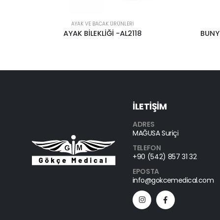
AYAK VE BACAK ÜRÜNLERI
BUNYON KORUYUCU ORTOLIFE
AYAK 
İLETİŞİM
ADRES
MAĞUSA Suriçi
TELEFON
+90 (542) 857 31 32
EPOSTA
info@gokcemedical.com