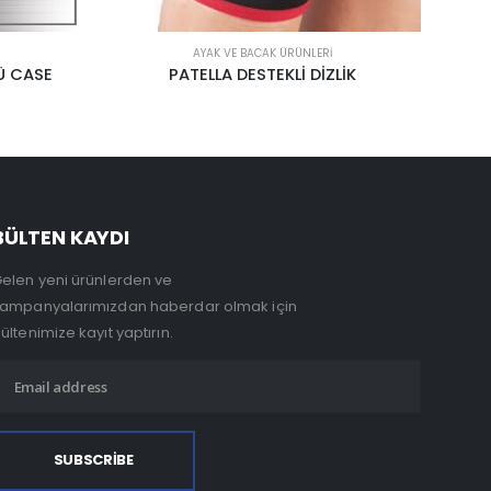
AYAK VE BACAK ÜRÜNLERI
LİK
FREJKA YASTIĞI
BÜLTEN KAYDI
elen yeni ürünlerden ve
ampanyalarımızdan haberdar olmak için
ültenimize kayıt yaptırın.