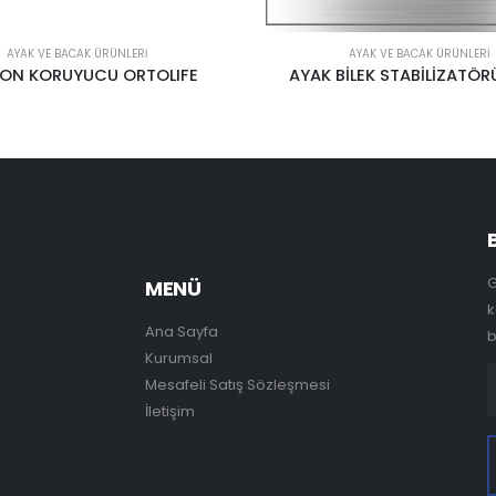
AYAK VE BACAK ÜRÜNLERI
AYAK VE BACAK ÜRÜNLERI
BİLEK STABİLİZATÖRÜ CASE
PATELLA DESTEKLİ DİZ
G
MENÜ
k
Ana Sayfa
b
Kurumsal
Mesafeli Satış Sözleşmesi
İletişim