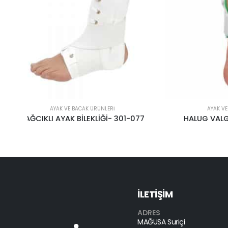
AYAK VE BACAK ÜRÜNLERI
077
HALUG VALGUS GECE GÜNDÜZ
AY
İLETİŞİM
ADRES
MAĞUSA Suriçi