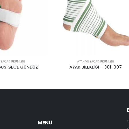
AYAK VE BACAK ÜRÜNLERI
AYAK VE BACAK ÜRÜNLERI
AK BİLEKLİĞİ – 301-007
DİZLİK AÇI AYARLI UZUN 
G
MENÜ
k