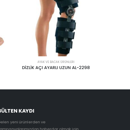
AYAK VE BACAK ÜRÜNLERI
AL-2298
DERİ KAPLI TAM TABANLIK
BÜLTEN KAYDI
elen yeni ürünlerden ve
ampanyalarımızdan haberdar olmak için