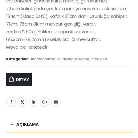
veSaniyeler içinde kurulur, montaj gerektirmez.
7,5cm kalınlığında çok katmanlı yumusak köpük sistemi
184cm(Masa Üstü), Kafalık 211cm dahil uzunluğa sahiptir.
71cm, 76cm 81cm mevcut genişliği vardır.
550lbs/250kg Yükleme kapasitesi vardır.
65,6cm-78,2cm Yükseklik aralığı mevcuttur.
Moco bej renktedir.
Kategoriler:
Uncategorized
,
Muayene ve Masaj Yatakları
DETAY
AÇIKLAMA