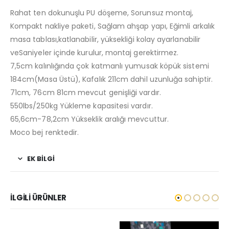
Rahat ten dokunuşlu PU döşeme, Sorunsuz montaj,
Kompakt nakliye paketi, Sağlam ahşap yapı, Eğimli arkalık
masa tablası,katlanabilir, yüksekliği kolay ayarlanabilir
veSaniyeler içinde kurulur, montaj gerektirmez.
7,5cm kalınlığında çok katmanlı yumusak köpük sistemi
184cm(Masa Üstü), Kafalık 211cm dahil uzunluğa sahiptir.
71cm, 76cm 81cm mevcut genişliği vardır.
550lbs/250kg Yükleme kapasitesi vardır.
65,6cm-78,2cm Yükseklik aralığı mevcuttur.
Moco bej renktedir.
EK BILGI
İLGILI ÜRÜNLER