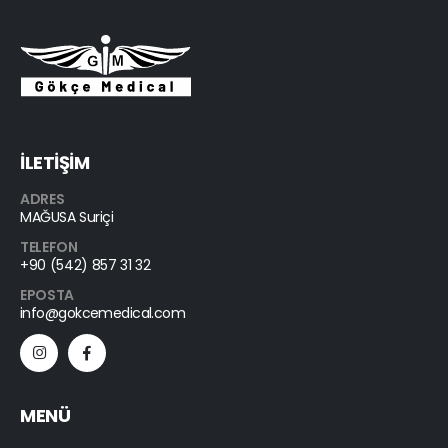
İLETİŞİM
ADRES
MAĞUSA Suriçi
TELEFON
+90 (542) 857 31 32
EPOSTA
info@gokcemedical.com
MENÜ