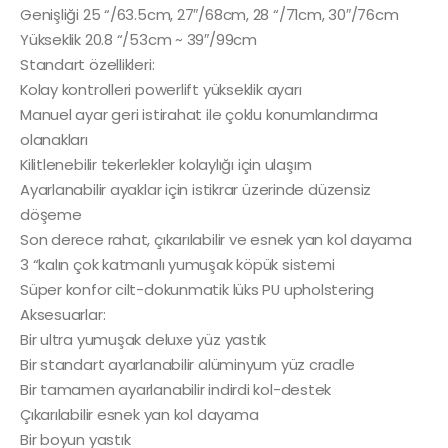
Genişliği 25 “/63.5cm, 27″/68cm, 28 “/71cm, 30″/76cm
Yükseklik 20.8 “/53cm ~ 39″/99cm
Standart özellikleri:
Kolay kontrolleri powerlift yükseklik ayarı
Manuel ayar geri istirahat ile çoklu konumlandırma
olanakları
Kilitlenebilir tekerlekler kolaylığı için ulaşım
Ayarlanabilir ayaklar için istikrar üzerinde düzensiz
döşeme
Son derece rahat, çıkarılabilir ve esnek yan kol dayama
3 “kalın çok katmanlı yumuşak köpük sistemi
Süper konfor cilt-dokunmatik lüks PU upholstering
Aksesuarlar:
Bir ultra yumuşak deluxe yüz yastık
Bir standart ayarlanabilir alüminyum yüz cradle
Bir tamamen ayarlanabilir indirdi kol-destek
Çıkarılabilir esnek yan kol dayama
Bir boyun yastık