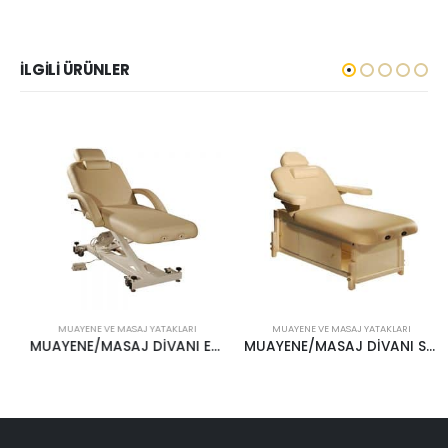
İLGILI ÜRÜNLER
MUAYENE VE MASAJ YATAKLARI
MUAYENE VE MASAJ YATAKLARI
MUAYENE/MASAJ DİVANI EAL5S28 S28 ATHENA-LIFTBACK
MUAYENE/MASAJ DİVANI SKD3S28 FAS28 KAISER-DELUXE