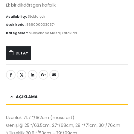
Ek bir dikdörtgen kafalık
Availability:
Stokta yok
Stok kodu:
8690000030574
Kategoriler:
Muayene ve Masaj Yatakları
DETAY
AÇIKLAMA
Uzunluk 71.7 “/182cm (masa üst)
Genişliği 25 “/63.5cm, 27″/68cm, 28 “/71cm, 30″/76cm
Yükseklik 20.8 “/53cm ~ 39″/99cm