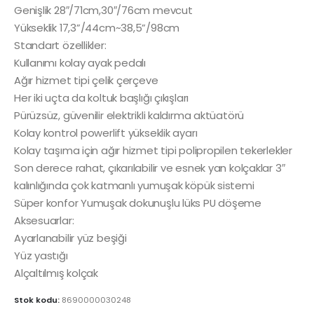
Genişlik 28″/71cm,30″/76cm mevcut
Yükseklik 17,3”/44cm~38,5”/98cm
Standart özellikler:
Kullanımı kolay ayak pedalı
Ağır hizmet tipi çelik çerçeve
Her iki uçta da koltuk başlığı çıkışları
Pürüzsüz, güvenilir elektrikli kaldırma aktüatörü
Kolay kontrol powerlift yükseklik ayarı
Kolay taşıma için ağır hizmet tipi polipropilen tekerlekler
Son derece rahat, çıkarılabilir ve esnek yan kolçaklar 3″
kalınlığında çok katmanlı yumuşak köpük sistemi
Süper konfor Yumuşak dokunuşlu lüks PU döşeme
Aksesuarlar:
Ayarlanabilir yüz beşiği
Yüz yastığı
Alçaltılmış kolçak
Stok kodu:
8690000030248