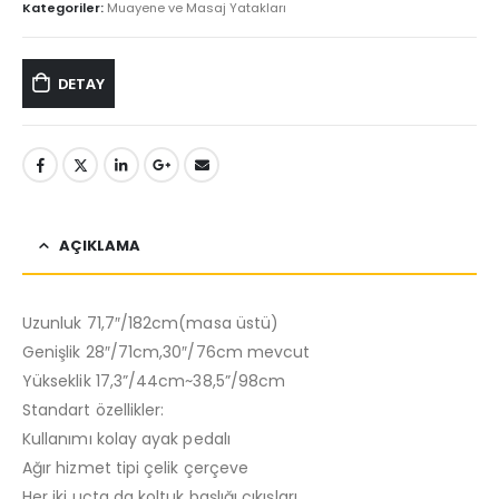
Kategoriler:
Muayene ve Masaj Yatakları
DETAY
AÇIKLAMA
Uzunluk 71,7″/182cm(masa üstü)
Genişlik 28″/71cm,30″/76cm mevcut
Yükseklik 17,3”/44cm~38,5”/98cm
Standart özellikler:
Kullanımı kolay ayak pedalı
Ağır hizmet tipi çelik çerçeve
Her iki uçta da koltuk başlığı çıkışları