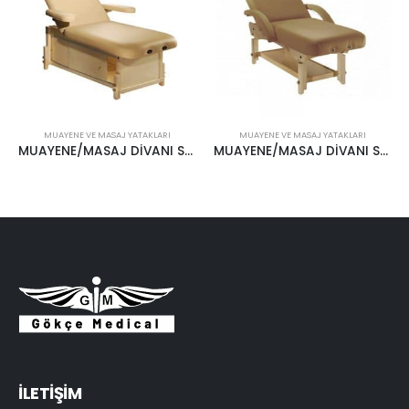
MUAYENE VE MASAJ YATAKLARI
MUAYENE VE MASAJ YATAKLARI
MUAYENE/MASAJ DİVANI SKD3S28 FAS28 KAISER-DELUXE
MUAYENE/MASAJ DİVANI SAT3S28 FAS28 ARCHER-TILT
İLETİŞİM