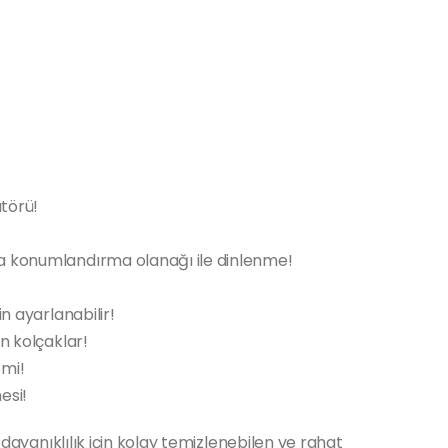
atörü!
a konumlandırma olanağı ile dinlenme!
n ayarlanabilir!
n kolçaklar!
emi!
esi!
n dayanıklılık için kolay temizlenebilen ve rahat