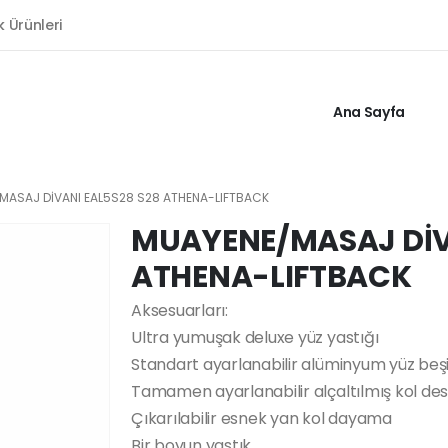
k Ürünleri
Ana Sayfa
MASAJ DİVANI EAL5S28 S28 ATHENA-LIFTBACK
MUAYENE/MASAJ DİV
ATHENA-LIFTBACK
Aksesuarları:
Ultra yumuşak deluxe yüz yastığı
Standart ayarlanabilir alüminyum yüz beşi
Tamamen ayarlanabilir alçaltılmış kol des
Çıkarılabilir esnek yan kol dayama
Bir boyun yastık