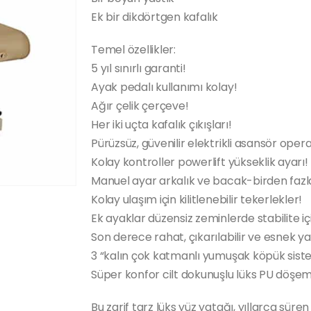
Ek bir dikdörtgen kafalık
Temel özellikler:
5 yıl sınırlı garanti!
Ayak pedalı kullanımı kolay!
Ağır çelik çerçeve!
Her iki uçta kafalık çıkışları!
Pürüzsüz, güvenilir elektrikli asansör oper
Kolay kontroller powerlift yükseklik ayarı!
Manuel ayar arkalık ve bacak-birden fazl
Kolay ulaşım için kilitlenebilir tekerlekler!
Ek ayaklar düzensiz zeminlerde stabilite içi
Son derece rahat, çıkarılabilir ve esnek ya
3 “kalın çok katmanlı yumuşak köpük sist
Süper konfor cilt dokunuşlu lüks PU döşem
Bu zarif tarz lüks yüz yatağı, yıllarca süre