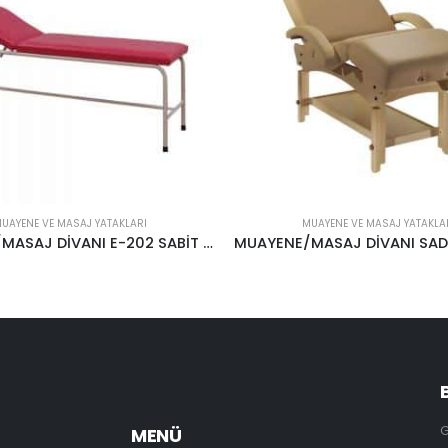
UAYENE VE MASAJ YATAKLARI
MUAYENE VE MASAJ YATAKLA
MUAYENE/MASAJ DİVANI SAD3S28 LAS28 ARCHER-DELUXE
G
MENÜ