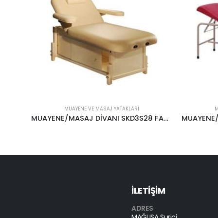
MUAYENE VE MASAJ YATAKLARI
M
MUAYENE/MASAJ DİVANI SKD3S28 FAS28 KAISER-DELUXE
MUAYENE/MASAJ DİVANI E-202 SABİT AYAKLI
İLETİŞİM
ADRES
MAĞUSA Suriçi