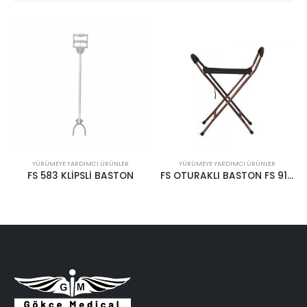
YÜRÜMEYE YARDIMCI ÜRÜNLER
YÜRÜMEYE YARDIMCI ÜRÜNLER
FS OTURAKLI BASTON FS 9111
FS DİK DURUŞ MASASI FS 203