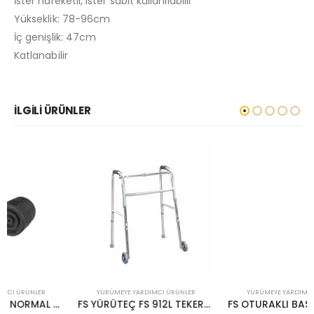
İster hareketli, ister sabit kullanılabilir
Yükseklik: 78-96cm
İç genişlik: 47cm
Katlanabilir
İLGILI ÜRÜNLER
YÜRÜMEYE YARDIMCI ÜRÜNLER
YÜRÜMEYE YARDIMCI ÜRÜNLER
FS YÜRÜTEÇ FS 912L TEKERLEKLİ
FS OTURAKLI BASTON FS 9111