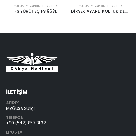
YÜRÜMEYE YARDIMCI ÜRÜNLER
YÜRÜMEYE YARDIMCI ÜRÜNLER
DİRSEK AYARLI KOLTUK DEĞNEĞİ – FS 933
FS YÜRÜTEÇ FS 919L
İLETİŞİM
ADRES
MAĞUSA Suriçi
TELEFON
+90 (542) 857 31 32
EPOSTA