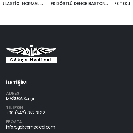
FS DÖRTLÜ DENGE BASTONU FS 932
FS TEKLI DENGE BASTONU OVAL FS 928
İLETİŞİM
ADRES
MAĞUSA Suriçi
TELEFON
+90 (542) 857 31 32
EPOSTA
info@gokcemedical.com