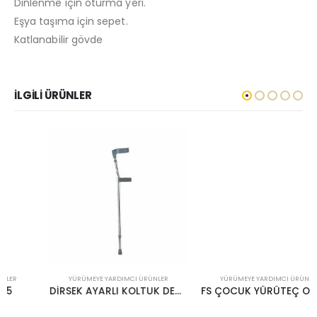
Dinlenme için oturma yeri.
Eşya taşıma için sepet.
Katlanabilir gövde
İLGILI ÜRÜNLER
YÜRÜMEYE YARDIMCI ÜRÜNLER
YÜRÜMEYE YARDIMCI ÜRÜNLER
DİRSEK AYARLI KOLTUK DEĞNEĞİ – FS 933
FS ÇOCUK YÜRÜTEÇ OTURAKLI FS 9122L-A