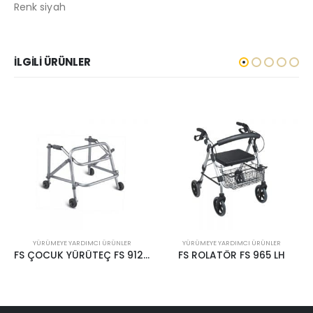
Renk siyah
İLGILI ÜRÜNLER
ÜNLER
YÜRÜMEYE YARDIMCI ÜRÜNLER
YÜRÜMEYE YARDIMCI ÜRÜNLE
FS ÇOCUK YÜRÜTEÇ FS 9122L
FS ROLATÖR FS 965 LH