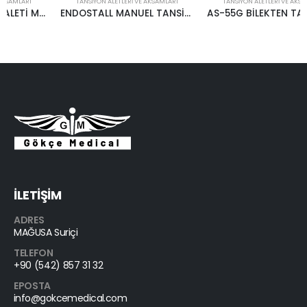
TANSIYON ALETLERI VE AKSAMLARI
TANSIYON ALETLERI VE AKSAMLARI
ENDOSTALL MANUEL TANSİYON ALETİ
AS-55G BİLEKTEN TANSİYON ALETİ
İLETİŞİM
ADRES
MAĞUSA Suriçi
TELEFON
+90 (542) 857 31 32
EPOSTA
info@gokcemedical.com