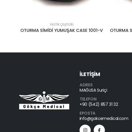
YASTIK ÇEŞITLERI
SEY
001-V
OTURMA SİMİDİ KAPALI MODEL SC 1001″CASE”
İLETİŞİM
ADRES
MAĞUSA Suriçi
TELEFON
+90 (542) 857 31 32
EPOSTA
info@gokcemedical.com