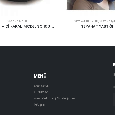
AHAT ÜRÜNLERİ
,
YASTIK ÇEŞITLERI
YASTIK ÇEŞITLERI
SEYAHAT YASTIĞI
OTURMA MİNDERİ JELLİ K
G
MENÜ
k
Ana Sayfa
b
Kurumsal
Mesafeli Satış Sözleşmesi
İletişim