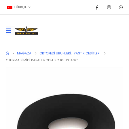
TÜRKÇE
MAĞAZA
ORTOPEDI ÜRÜNLERI
,
YASTIK ÇEŞITLERI
OTURMA SİMİDİ KAPALI MODEL SC 1001″CASE”