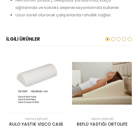
Hemoroid (basur), dekipütüs yaralarında, kalça
ağrılarında ve koksiks dejenerasyonlarında kullanılır
Uzun süreli oturarak çalışanlarda rahatlık sağlar.
İLGILI ÜRÜNLER
YASTIK ÇEŞITLERI
YASTIK ÇEŞITLERI
REFLÜ YASTIĞI ORTOLIFE
REFLÜ YASTIĞI BEBEK