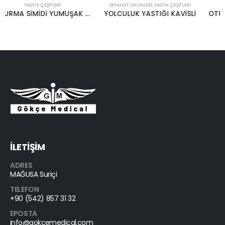
SEYAHAT ÜRÜNLERİ
,
YASTIK ÇEŞITLERI
YASTIK ÇEŞITLERI
YOLCULUK YASTIĞI KAVİSLİ
OTURMA SİMİDİ KAPALI MODEL SC 1001″CASE”
İLETİŞİM
ADRES
MAĞUSA Suriçi
TELEFON
+90 (542) 857 31 32
EPOSTA
info@gokcemedical.com