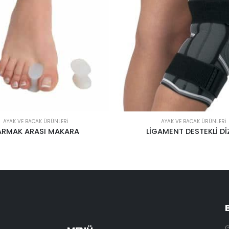
AYAK VE BACAK ÜRÜNLERI
AYAK VE BACAK ÜRÜNLERI
AMENT DESTEKLİ DİZLİK
AYAK BİLEKLİĞİ – 301-
G