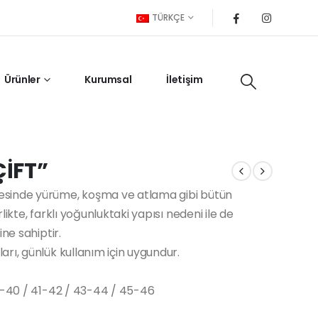
TÜRKÇE
Ürünler
Kurumsal
İletişim
İFT”
esinde yürüme, koşma ve atlama gibi bütün
ikte, farklı yoğunluktaki yapısı nedeni ile de
ne sahiptir.
rı, günlük kullanım için uygundur.
39-40 / 41-42 / 43-44 / 45-46