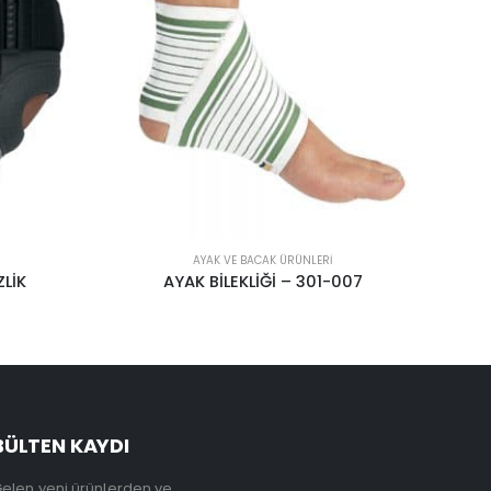
AYAK VE BACAK ÜRÜNLERI
007
MANTAR TABANLIK
BÜLTEN KAYDI
elen yeni ürünlerden ve