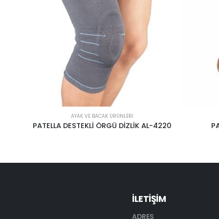
AYAK VE BACAK ÜRÜNLERI
L-4220
PARMAK ARASI MAKARA
LİG
İLETİŞİM
ADRES