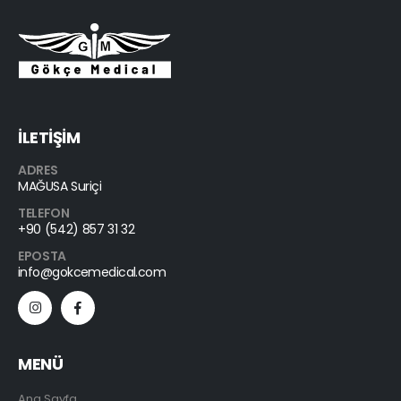
İLETİŞİM
ADRES
MAĞUSA Suriçi
TELEFON
+90 (542) 857 31 32
EPOSTA
info@gokcemedical.com
MENÜ
Ana Sayfa