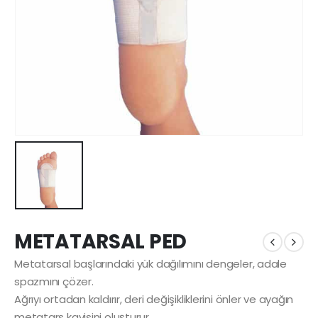
METATARSAL PED
Metatarsal başlarındaki yük dağılımını dengeler, adale
spazmını çözer.
Ağrıyı ortadan kaldırır, deri değişikliklerini önler ve ayağın
metatars kavisini oluşturur.