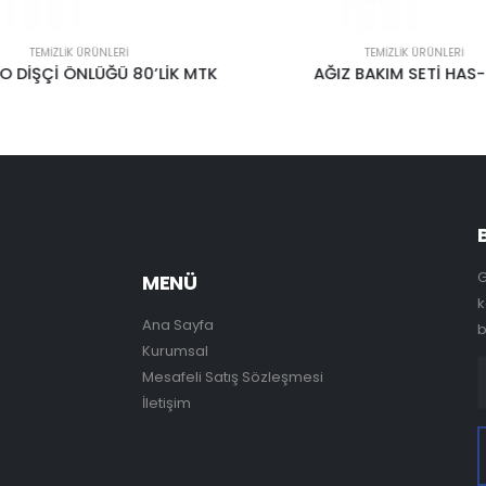
TEMIZLIK ÜRÜNLERI
TEMIZLIK ÜRÜNLERI
O DİŞÇİ ÖNLÜĞÜ 80’LİK MTK
AĞIZ BAKIM SETİ HAS-
G
MENÜ
k
Ana Sayfa
b
Kurumsal
Mesafeli Satış Sözleşmesi
İletişim