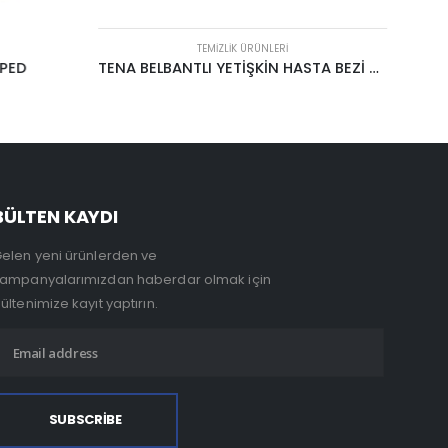
TEMIZLIK ÜRÜNLERI
PED
TENA BELBANTLI YETİŞKİN HASTA BEZİ 30’LUK
BÜLTEN KAYDI
elen yeni ürünlerden ve
ampanyalarımızdan haberdar olmak için
ültenimize kayıt yaptırın.