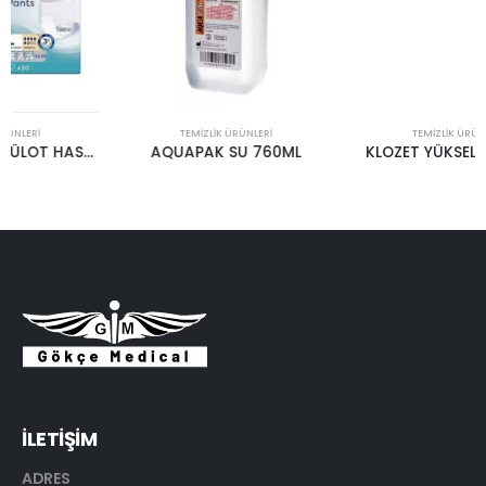
TEMIZLIK ÜRÜNLERI
TEMIZLIK ÜRÜNLERI
AQUAPAK SU 760ML
KLOZET YÜKSELTİCİ CASE
İLETİŞİM
ADRES