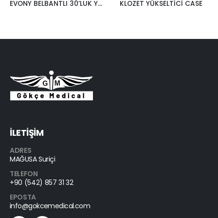
EVONY BELBANTLI 30’LUK YETİŞKİN BEZİ
KLOZET YÜKSELTİCİ CASE
İLETİŞİM
ADRES
MAĞUSA Suriçi
TELEFON
+90 (542) 857 31 32
EPOSTA
info@gokcemedical.com