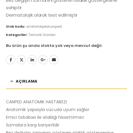
Bez değişim zamanını gösteren ıslaklık göstergesine
sahiptir
Dermatolojik olarak test edilmiştir
Stok kodu:
anatomikpedcanped
Kategoriler:
Temizlik Ürünleri
Bu ürün şu anda stokta yok veya mevcut değil.
AÇIKLAMA
CANPED ANATOMIK HASTABEZI
Anatomik yapısıyla vücuda uyum sağlar
Emici tabakası ile ıslaklığı hissettirmez
Sızmalara karşı bariyerlidir
Bez değişim zamanını gösteren ıslaklık göstergesine