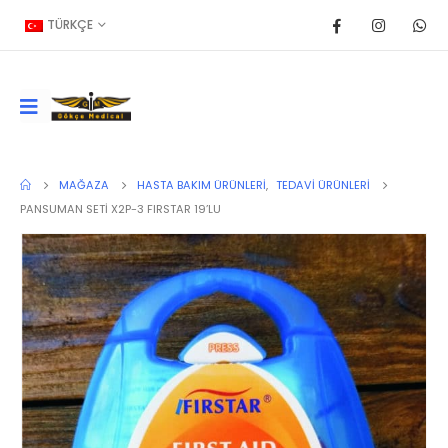
TÜRKÇE
MAĞAZA
HASTA BAKIM ÜRÜNLERI
,
TEDAVI ÜRÜNLERI
PANSUMAN SETİ X2P-3 FIRSTAR 19’LU