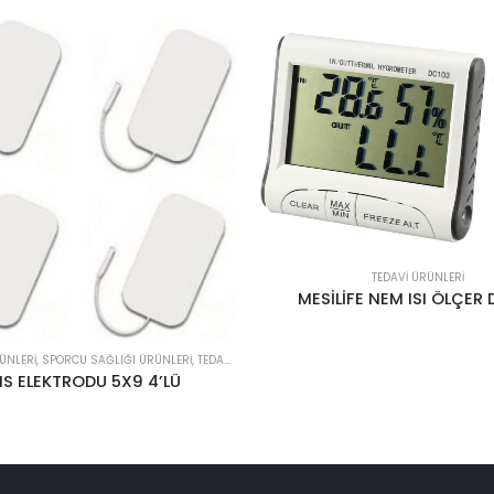
TEDAVI ÜRÜNLERI
İFE NEM ISI ÖLÇER DC103
TEDAVI ÜRÜNLERI
TABLET KESİCİ