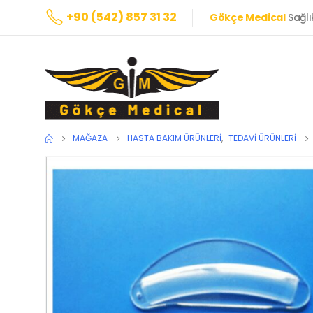
+90 (542) 857 31 32
Gökçe Medical
Sağlı
MAĞAZA
HASTA BAKIM ÜRÜNLERI
,
TEDAVI ÜRÜNLERI