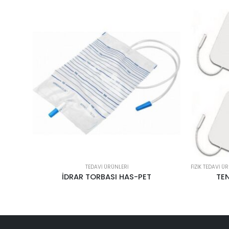
MESİL
FIZIK TEDAVI ÜRÜNLERI
,
SPORCU SAĞLIĞI ÜRÜNLERI
,
TEDAVI ÜRÜNLERI
TENS ELEKTRODU 5X9 4’LÜ