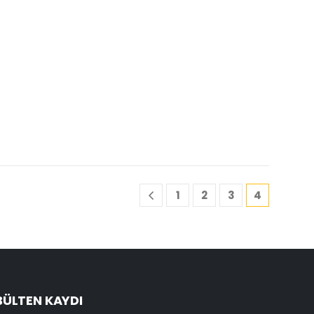
1
2
3
4
BÜLTEN KAYDI