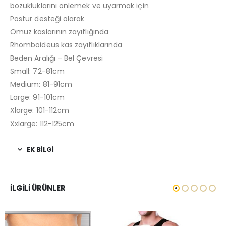
bozukluklarını önlemek ve uyarmak için
Postür desteği olarak
Omuz kaslarının zayıflığında
Rhomboideus kas zayıflıklarında
Beden Aralığı – Bel Çevresi
Small: 72-81cm
Medium: 81-91cm
Large: 91-101cm
Xlarge: 101-112cm
Xxlarge: 112-125cm
EK BILGI
İLGILI ÜRÜNLER