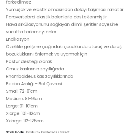
farkedilmez
Yumuşak ve elastik olmasından dolayı taşıması rahattır
Paravertebral elastik balenlerle desteklenmiştir
Hava sirkülasyonunu sağlayan dilimli şeritler sayesine
vücutta terlemeyi önler
Endikasyon
Özellikle gelişme çağındaki çocuklarda oturuş ve duruş
bozukluklarını önlemek ve uyarmak için
Postür desteği olarak
Omuz kaslarının zayıflığında
Rhomboideus kas zayıflıklarında
Beden Aralığı – Bel Çevresi
Small: 72-81cm
Medium: 81-91cm
Large: 91-101cm
Xlarge: 101-112cm
Xxlarge: 112-125cm
Stok kodu:
Posturex Kyphoses Corset