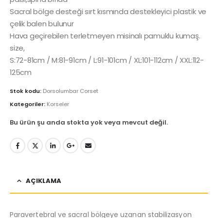
Sacral bölge desteği sırt kısmında destekleyici plastik ve
çelik balen bulunur
Hava geçirebilen terletmeyen misinalı pamuklu kumaş.
size,
S:72-81cm / M:81-91cm / L:91-101cm / XL:101-112cm / XXL:112-
125cm
Stok kodu:
Dorsolumbar Corset
Kategoriler:
Korseler
Bu ürün şu anda stokta yok veya mevcut değil.
AÇIKLAMA
Paravertebral ve sacral bölgeye uzanan stabilizasyon