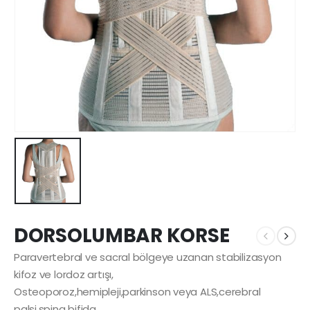
DORSOLUMBAR KORSE
Paravertebral ve sacral bölgeye uzanan stabilizasyon
kifoz ve lordoz artışı,
Osteoporoz,hemipleji,parkinson veya ALS,cerebral
palsi,spina bifida