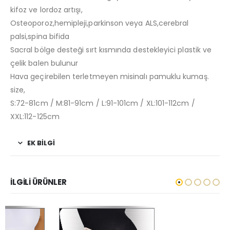
kifoz ve lordoz artışı,
Osteoporoz,hemipleji,parkinson veya ALS,cerebral
palsi,spina bifida
Sacral bölge desteği sırt kısmında destekleyici plastik ve
çelik balen bulunur
Hava geçirebilen terletmeyen misinalı pamuklu kumaş.
size,
S:72-81cm / M:81-91cm / L:91-101cm / XL:101-112cm /
XXL:112-125cm
EK BILGI
İLGILI ÜRÜNLER