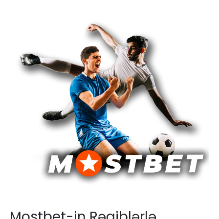
Mostbet-in Rəqiblərlə