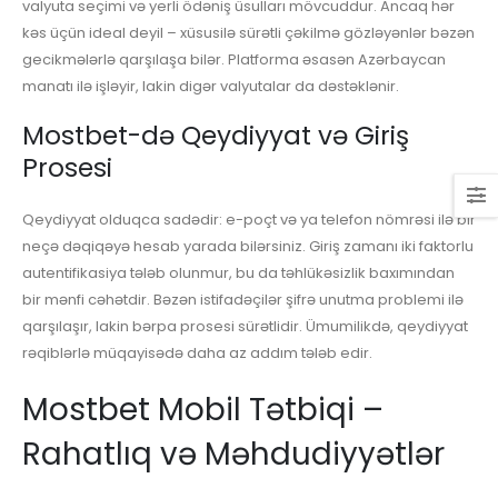
valyuta seçimi və yerli ödəniş üsulları mövcuddur. Ancaq hər
kəs üçün ideal deyil – xüsusilə sürətli çəkilmə gözləyənlər bəzən
gecikmələrlə qarşılaşa bilər. Platforma əsasən Azərbaycan
manatı ilə işləyir, lakin digər valyutalar da dəstəklənir.
Mostbet-də Qeydiyyat və Giriş
Prosesi
Qeydiyyat olduqca sadədir: e-poçt və ya telefon nömrəsi ilə bir
neçə dəqiqəyə hesab yarada bilərsiniz. Giriş zamanı iki faktorlu
autentifikasiya tələb olunmur, bu da təhlükəsizlik baxımından
bir mənfi cəhətdir. Bəzən istifadəçilər şifrə unutma problemi ilə
qarşılaşır, lakin bərpa prosesi sürətlidir. Ümumilikdə, qeydiyyat
rəqiblərlə müqayisədə daha az addım tələb edir.
Mostbet Mobil Tətbiqi –
Rahatlıq və Məhdudiyyətlər