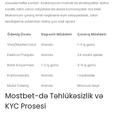
xüsusilə həftə sonları. Azərbaycan manatı ilə əməliyyatlar daha
sürətli, lakin xarici valyutalarda əlavə komissiyalar ola bilər.
Maksimum çıxarış limiti rəqiblərlə eyni səviyyədədir, lakin
təsdiqləmə addımları daha çox vaxt aparır.
Ödəniş Üsulu
Depozit Müddəti
Çıxarış Müddəti
Visa/MasterCard
Anında
1-3 iş günü
Elektron Pulqabı
Anında
24 saata qədər
Bank Köçürməsi
1-2 iş günü
3-5 iş günü
Kriptovalyuta
Anında
1 saatadək
Mobil Ödəniş
Anında
Mövcud deyil
Mostbet-də Təhlükəsizlik və
KYC Prosesi