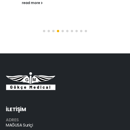
read more
İLETİŞİM
ADRES
MAĞUSA Suriçi