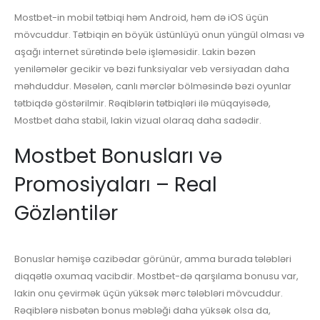
Mostbet-in mobil tətbiqi həm Android, həm də iOS üçün
mövcuddur. Tətbiqin ən böyük üstünlüyü onun yüngül olması və
aşağı internet sürətində belə işləməsidir. Lakin bəzən
yeniləmələr gecikir və bəzi funksiyalar veb versiyadan daha
məhduddur. Məsələn, canlı mərclər bölməsində bəzi oyunlar
tətbiqdə göstərilmir. Rəqiblərin tətbiqləri ilə müqayisədə,
Mostbet daha stabil, lakin vizual olaraq daha sadədir.
Mostbet Bonusları və
Promosiyaları – Real
Gözləntilər
Bonuslar həmişə cazibədar görünür, amma burada tələbləri
diqqətlə oxumaq vacibdir. Mostbet-də qarşılama bonusu var,
lakin onu çevirmək üçün yüksək mərc tələbləri mövcuddur.
Rəqiblərə nisbətən bonus məbləği daha yüksək olsa da,