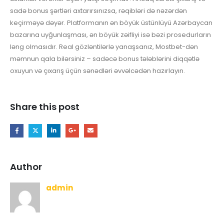
sadə bonus şərtləri axtarırsınızsa, rəqibləri də nəzərdən
keçirməyə dəyər. Platformanın ən böyük üstünlüyü Azərbaycan
bazarına uyğunlaşması, ən böyük zəifliyi isə bəzi prosedurların
ləng olmasıdır. Real gözləntilərlə yanaşsanız, Mostbet-dən
məmnun qala bilərsiniz – sadəcə bonus tələblərini diqqətlə
oxuyun və çıxarış üçün sənədləri əvvəlcədən hazırlayın.
Share this post
Author
admin