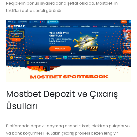
Rəqiblərin bonus siyasəti daha şəffaf olsa da, Mostbet-in
təklifləri daha sərfəli görünür.
Mostbet Depozit və Çıxarış
Üsulları
Platfomada depozit qoymaq asandır: kart, elektron pulqabı və
ya bank köçürməsi ilə. Lakin çıxarış prosesi bəzən ləngiyir –