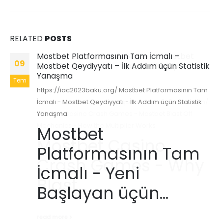
RELATED
POSTS
Mostbet Platformasının Tam İcmalı –
09
Mostbet Qeydiyyatı – İlk Addım üçün Statistik
Yanaşma
Tem
https://iac2023baku.org/ Mostbet Platformasının Tam
İcmalı - Mostbet Qeydiyyatı - İlk Addım üçün Statistik
Yanaşma
Mostbet
Platformasının Tam
İcmalı - Yeni
Başlayan üçün...