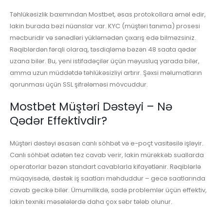
Təhlükəsizlik baxımından Mostbet, əsas protokollara əməl edir,
lakin burada bəzi nüanslar var. KYC (müştəri tanıma) prosesi
məcburidir və sənədləri yükləmədən çıxarış edə bilməzsiniz.
Rəqiblərdən fərqli olaraq, təsdiqləmə bəzən 48 saata qədər
uzana bilər. Bu, yeni istifadəçilər üçün məyusluq yarada bilər,
amma uzun müddətdə təhlükəsizliyi artırır. Şəxsi məlumatların
qorunması üçün SSL şifrələməsi mövcuddur.
Mostbet Müştəri Dəstəyi – Nə
Qədər Effektivdir?
Müştəri dəstəyi əsasən canlı söhbət və e-poçt vasitəsilə işləyir.
Canlı söhbət adətən tez cavab verir, lakin mürəkkəb suallarda
operatorlar bəzən standart cavablarla kifayətlənir. Rəqiblərlə
müqayisədə, dəstək iş saatları məhduddur – gecə saatlarında
cavab gecikə bilər. Ümumilikdə, sadə problemlər üçün effektiv,
lakin texniki məsələlərdə daha çox səbr tələb olunur.