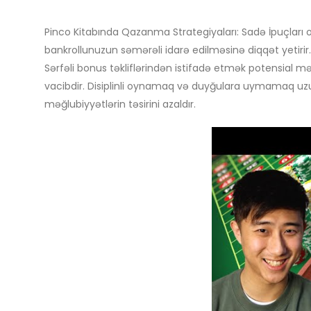
Pinco Kitabında Qazanma Strategiyaları: Sadə İpuçları o
bankrollunuzun səmərəli idarə edilməsinə diqqət yetiri
Sərfəli bonus təkliflərindən istifadə etmək potensial mən
vacibdir. Disiplinli oynamaq və duyğulara uymamaq uzu
məğlubiyyətlərin təsirini azaldır.