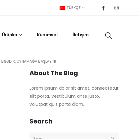
TÜRKÇE
Ürünler
Kurumsal
İletişim
: BƏSDIR, OYNAMAĞA BAŞLAYIN!
About The Blog
Lorem ipsum dolor sit amet, consectetur
elit porta. Vestibulum ante justo,
volutpat quis porta diam.
Search