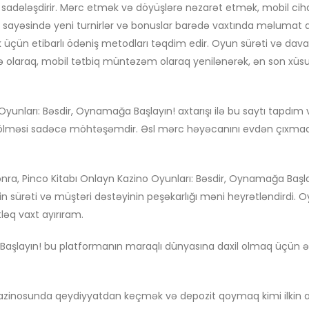
i sadələşdirir. Mərc etmək və döyüşlərə nəzarət etmək, mobil ciha
lər sayəsində yeni turnirlər və bonuslar barədə vaxtında məlumat alı
 üçün etibarlı ödəniş metodları təqdim edir. Oyun sürəti və davam
və olaraq, mobil tətbiq müntəzəm olaraq yenilənərək, ən son xüsu
Oyunları: Bəsdir, Oynamağa Başlayın! axtarışı ilə bu saytı tapdım 
r bölməsi sadəcə möhtəşəmdir. Əsl mərc həyəcanını evdən çıxma
onra, Pinco Kitabı Onlayn Kazino Oyunları: Bəsdir, Oynamağa Başl
n sürəti və müştəri dəstəyinin peşəkarlığı məni heyrətləndirdi. 
ləq vaxt ayırıram.
 Başlayın! bu platformanın maraqlı dünyasına daxil olmaq üçün 
n kazinosunda qeydiyyatdan keçmək və depozit qoymaq kimi ilkin 