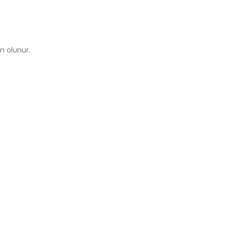
m olunur.