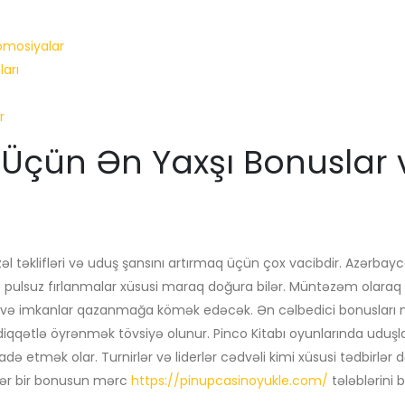
romosiyalar
arı
r
ı Üçün Ən Yaxşı Bonuslar 
əl təklifləri və uduş şansını artırmaq üçün çox vacibdir. Azərbay
və pulsuz fırlanmalar xüsusi maraq doğura bilər. Müntəzəm olaraq
əlavə imkanlar qazanmağa kömək edəcək. Ən cəlbedici bonusları
diqqətlə öyrənmək tövsiyə olunur. Pinco Kitabı oyunlarında uduşla
də etmək olar. Turnirlər və liderlər cədvəli kimi xüsusi tədbirlər 
hər bir bonusun mərc
https://pinupcasinoyukle.com/
tələblərini 