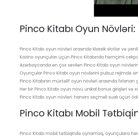
Pinco Kitabı Oyun Növləri:
Pinco Kitabı oyun növləri arasında klassik slotlar və yenil
Kazino oyunçuları üçün Pinco Kitabında həmçimi cekpot
Azərbaycanda ən çox sevilən Pinco Kitabı oyun növlərinə
Oyunçular Pinco Kitabı oyun növlərini pulsuz rejimdə sına
Pinco Kitabının müxtəlif oyun növləri arasında fırlanan ç
Hər bir Pinco Kitabı oyun növü unikal bonus girişləri və x
Pinco Kitabı oyun növləri: hansını seçməli sualı üçün ödəni
Pinco Kitabı Mobil Tətbiq
Pinco Kitabı mobil tətbiqində oynamaq, oyunçulara hər