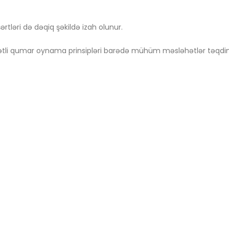
tləri də dəqiq şəkildə izah olunur.
yətli qumar oynama prinsipləri barədə mühüm məsləhətlər təqdi