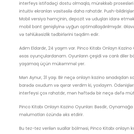
interfeys istifadəçi dostu olmaqla, mürəkkəb proseslər
intuitiv ekranları vasitəsilə daha rahatdır. Push-bildiriş
Mobil versiya həmçinin, depozit və uduşları idarə etmək
mobil bant genişliyinə uyğun optimallaşdırılmışdır. Əla
və təhlükəsizlik tədbirlərini təqdim edir.
Adım Eldardır, 24 yaşım var. Pinco Kitabı Onlayn Kazino 
əsas oyunçulardanam. Oyunların çeşidi və canlı dile
yaşamaq üçün mükəmməl yer.
Mən Aynur, 31 yaşı. Bir neçə onlayn kazino sınadıqdan s
barədə oxudum və qərar verdim ki, yoxlayım. Ödənişləri
interfeysi çox rahatdır, mən həftədə bir neçə dəfə müt
Pinco Kitabı Onlayn Kazino Oyunları: Bəsdir, Oynamağa
məlumatları özündə əks etdirir.
Bu tez-tez verilən suallar bölməsi, Pinco Kitabı onlay