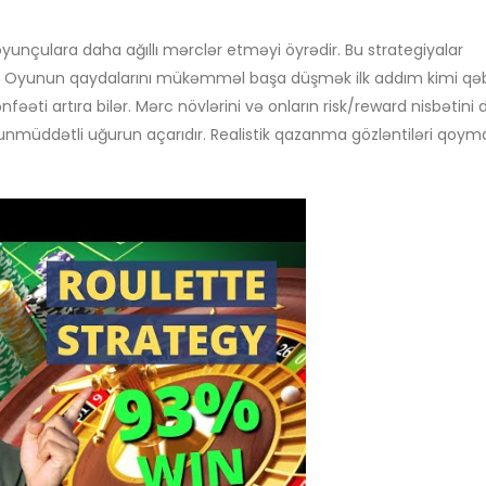
yunçulara daha ağıllı mərclər etməyi öyrədir. Bu strategiyalar
r. Oyunun qaydalarını mükəmməl başa düşmək ilk addım kimi qəbul
fəəti artıra bilər. Mərc növlərini və onların risk/reward nisbətini
nmüddətli uğurun açarıdır. Realistik qazanma gözləntiləri qoym