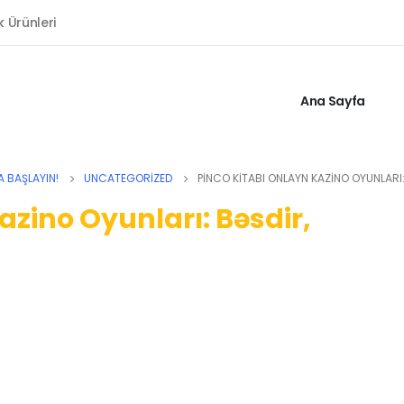
k Ürünleri
Ana Sayfa
A BAŞLAYIN!
UNCATEGORIZED
PINCO KITABI ONLAYN KAZINO OYUNLARI
azino Oyunları: Bəsdir,
!