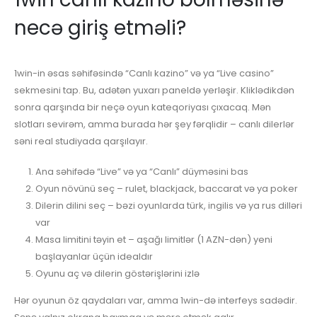
necə giriş etməli?
1win-in əsas səhifəsində “Canlı kazino” və ya “Live casino”
sekmesini tap. Bu, adətən yuxarı paneldə yerləşir. Kliklədikdən
sonra qarşında bir neçə oyun kateqoriyası çıxacaq. Mən
slotları sevirəm, amma burada hər şey fərqlidir – canlı dilerlər
səni real studiyada qarşılayır.
Ana səhifədə “Live” və ya “Canlı” düyməsini bas
Oyun növünü seç – rulet, blackjack, baccarat və ya poker
Dilerin dilini seç – bəzi oyunlarda türk, ingilis və ya rus dilləri
var
Masa limitini təyin et – aşağı limitlər (1 AZN-dən) yeni
başlayanlar üçün idealdır
Oyunu aç və dilerin göstərişlərini izlə
Hər oyunun öz qaydaları var, amma 1win-də interfeys sadədir.