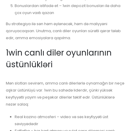
Bonuslardan istifadə et – 1win depozit bonusları ilə daha
çox oyun vaxtı qazan
Bu strategiya ilə sən həm əylənəcək, həm də maliyyəni
qoruyacaqsan. Unutma, canlı diler oyunları sürətli qərar tələb
edir, amma emosiyalara qapılma.
1win canlı diler oyunlarının
üstünlükləri
Mən slotları sevirəm, amma canlı dilerlərlə oynamağın bir neçə
aşkar üstünlüyü var. 1win bu sahədə liderdir, çünki yüksək
keyfiyyətli yayım və peşəkar dilerlər təklif edir. Üstünlüklərə
nəzər salaq:
Real kazino atmosferi – video və səs keyfiyyəti üst
səviyyədədir
Şəffaflıq – hər kart atması və rulet çarxı dönməsi canlı