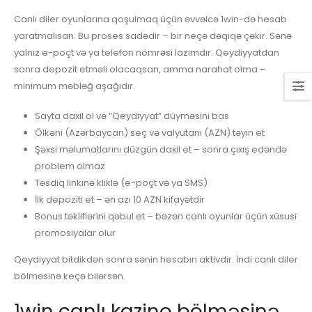
Canlı diler oyunlarına qoşulmaq üçün əvvəlcə 1win-də hesab
yaratmalısan. Bu proses sadədir – bir neçə dəqiqə çəkir. Sənə
yalnız e-poçt və ya telefon nömrəsi lazımdır. Qeydiyyatdan
sonra depozit etməli olacaqsan, amma narahat olma –
minimum məbləğ aşağıdır.
Sayta daxil ol və “Qeydiyyat” düyməsini bas
Ölkəni (Azərbaycan) seç və valyutanı (AZN) təyin et
Şəxsi məlumatlarını düzgün daxil et – sonra çıxış edəndə
problem olmaz
Təsdiq linkinə kliklə (e-poçt və ya SMS)
İlk depoziti et – ən azı 10 AZN kifayətdir
Bonus təkliflərini qəbul et – bəzən canlı oyunlar üçün xüsusi
promosiyalar olur
Qeydiyyat bitdikdən sonra sənin hesabın aktivdir. İndi canlı diler
bölməsinə keçə bilərsən.
1win canlı kazino bölməsinə