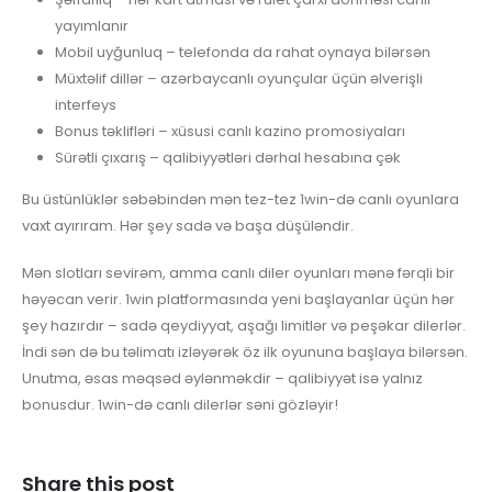
yayımlanır
Mobil uyğunluq – telefonda da rahat oynaya bilərsən
Müxtəlif dillər – azərbaycanlı oyunçular üçün əlverişli
interfeys
Bonus təklifləri – xüsusi canlı kazino promosiyaları
Sürətli çıxarış – qalibiyyətləri dərhal hesabına çək
Bu üstünlüklər səbəbindən mən tez-tez 1win-də canlı oyunlara
vaxt ayırıram. Hər şey sadə və başa düşüləndir.
Mən slotları sevirəm, amma canlı diler oyunları mənə fərqli bir
həyəcan verir. 1win platformasında yeni başlayanlar üçün hər
şey hazırdır – sadə qeydiyyat, aşağı limitlər və peşəkar dilerlər.
İndi sən də bu təlimatı izləyərək öz ilk oyununa başlaya bilərsən.
Unutma, əsas məqsəd əylənməkdir – qalibiyyət isə yalnız
bonusdur. 1win-də canlı dilerlər səni gözləyir!
Share this post