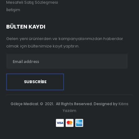
Mesafeli Satış Sözleşmesi
İletişim
BÜLTEN KAYDI
Gelen yeni ürünlerden ve kampanyalarımızdan haberdar
olmak için bültenimize kayıt yaptırın.
Gökçe Medical. © 2021. All Rights Reserved. Designed by
Kıbrıs
Yazılım