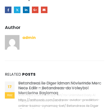
Author
admin
RELATED
POSTS
Visit https://undressapp.art/ for Unlimited
Betandreas ilə Digər İdman Növlərində Mərc
19
17
Daily AI Image Generations in the US
Necə Edilir – Betandreas-da Voleybol
Mərclərinə Başlamaq
Visit https://undressapp.art/ for Unlimited Daily AI
Haz
Haz
https://anthosnb.com/andreas-aviator-prediktori-
Image Generations in the US
online-kazino-oynamaq-bet/ Betandreas ilə Digər